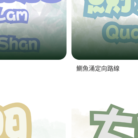
鰂魚涌定向路線