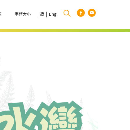
字體大小
简
Eng
源