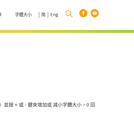
字體大小
简
Eng
源
）並按 + 或 - 鍵來增加或 減小字體大小，0 回