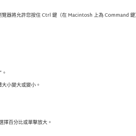
您按住 Ctrl 鍵（在 Macintosh 上為 Command 鍵
”。
字體大小變大或變小。
後選擇百分比或單擊放大。