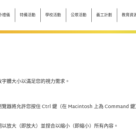
外禮儀
特備活動
學校活動
公眾活動
義工計劃
教育資
改字體大小以滿足您的視力需求。
您按住 Ctrl 鍵（在 Macintosh 上為 Command 鍵
開以放大（即放大）並捏合以縮小（即縮小）所有內容。