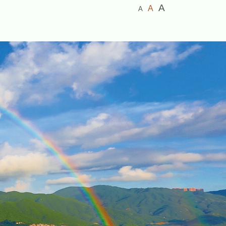
較小的字體
預設字體大小
較大的字體
A
A
A